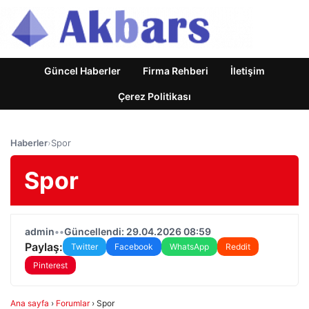
Güncel Haberler
Firma Rehberi
İletişim
Çerez Politikası
Haberler
›
Spor
Spor
admin
•
•
Güncellendi: 29.04.2026 08:59
Paylaş:
Twitter
Facebook
WhatsApp
Reddit
Pinterest
Ana sayfa
›
Forumlar
›
Spor