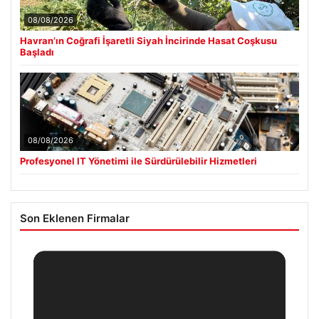
08/08/2026
Havran’ın Coğrafi İşaretli Siyah İncirinde Hasat Coşkusu
Başladı
08/08/2026
Profesyonel IT Yönetimi ile Sürdürülebilir Hizmetleri
Son Eklenen Firmalar