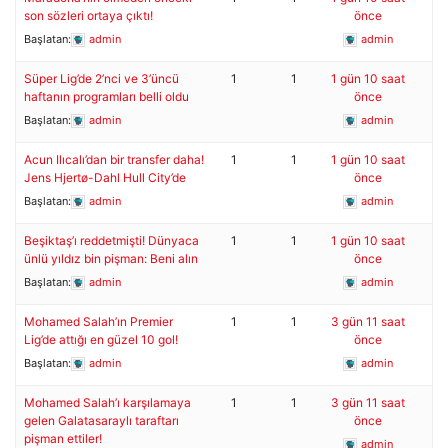
son sözleri ortaya çıktı!
önce
Başlatan:
admin
admin
Süper Lig’de 2’nci ve 3’üncü
1
1
1 gün 10 saat
haftanın programları belli oldu
önce
Başlatan:
admin
admin
Acun Ilıcalı’dan bir transfer daha!
1
1
1 gün 10 saat
Jens Hjertø-Dahl Hull City’de
önce
Başlatan:
admin
admin
Beşiktaş’ı reddetmişti! Dünyaca
1
1
1 gün 10 saat
ünlü yıldız bin pişman: Beni alın
önce
Başlatan:
admin
admin
Mohamed Salah’ın Premier
1
1
3 gün 11 saat
Lig’de attığı en güzel 10 gol!
önce
Başlatan:
admin
admin
Mohamed Salah’ı karşılamaya
1
1
3 gün 11 saat
gelen Galatasaraylı taraftarı
önce
pişman ettiler!
admin