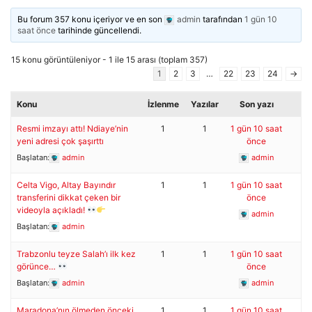
Bu forum 357 konu içeriyor ve en son
admin
tarafından
1 gün 10
saat önce
tarihinde güncellendi.
15 konu görüntüleniyor - 1 ile 15 arası (toplam 357)
1
2
3
…
22
23
24
→
Konu
İzlenme
Yazılar
Son yazı
Resmi imzayı attı! Ndiaye’nin
1
1
1 gün 10 saat
yeni adresi çok şaşırttı
önce
Başlatan:
admin
admin
Celta Vigo, Altay Bayındır
1
1
1 gün 10 saat
transferini dikkat çeken bir
önce
videoyla açıkladı!
admin
Başlatan:
admin
Trabzonlu teyze Salah’ı ilk kez
1
1
1 gün 10 saat
görünce…
önce
Başlatan:
admin
admin
Maradona’nın ölmeden önceki
1
1
1 gün 10 saat