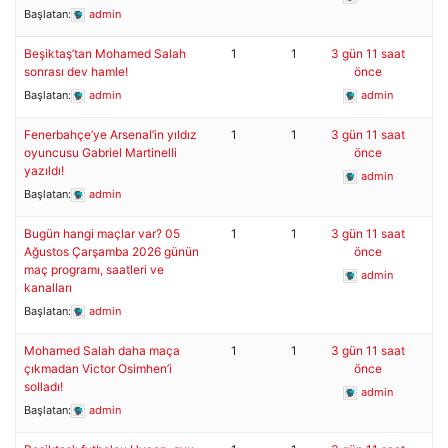
Başlatan:
admin
Beşiktaş’tan Mohamed Salah
1
1
3 gün 11 saat
sonrası dev hamle!
önce
Başlatan:
admin
admin
Fenerbahçe’ye Arsenal’in yıldız
1
1
3 gün 11 saat
oyuncusu Gabriel Martinelli
önce
yazıldı!
admin
Başlatan:
admin
Bugün hangi maçlar var? 05
1
1
3 gün 11 saat
Ağustos Çarşamba 2026 günün
önce
maç programı, saatleri ve
admin
kanalları
Başlatan:
admin
Mohamed Salah daha maça
1
1
3 gün 11 saat
çıkmadan Victor Osimhen’i
önce
solladı!
admin
Başlatan:
admin