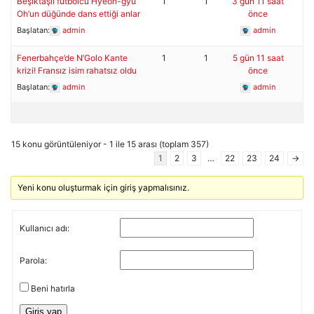
Beşiktaşlı futbolcu Hyeon-gyu
1
1
3 gün 11 saat
Oh’un düğünde dans ettiği anlar
önce
Başlatan:
admin
admin
Fenerbahçe’de N’Golo Kante
1
1
5 gün 11 saat
krizi! Fransız isim rahatsız oldu
önce
Başlatan:
admin
admin
15 konu görüntüleniyor - 1 ile 15 arası (toplam 357)
1
2
3
…
22
23
24
→
Yeni konu oluşturmak için giriş yapmalısınız.
Kullanıcı adı:
Parola:
Beni hatırla
Giriş yap