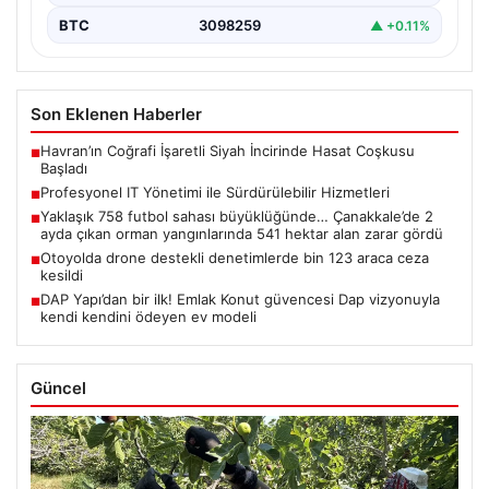
BTC
3098259
▲ +0.11%
Son Eklenen Haberler
Havran’ın Coğrafi İşaretli Siyah İncirinde Hasat Coşkusu
■
Başladı
Profesyonel IT Yönetimi ile Sürdürülebilir Hizmetleri
■
Yaklaşık 758 futbol sahası büyüklüğünde… Çanakkale’de 2
■
ayda çıkan orman yangınlarında 541 hektar alan zarar gördü
Otoyolda drone destekli denetimlerde bin 123 araca ceza
■
kesildi
DAP Yapı’dan bir ilk! Emlak Konut güvencesi Dap vizyonuyla
■
kendi kendini ödeyen ev modeli
Güncel