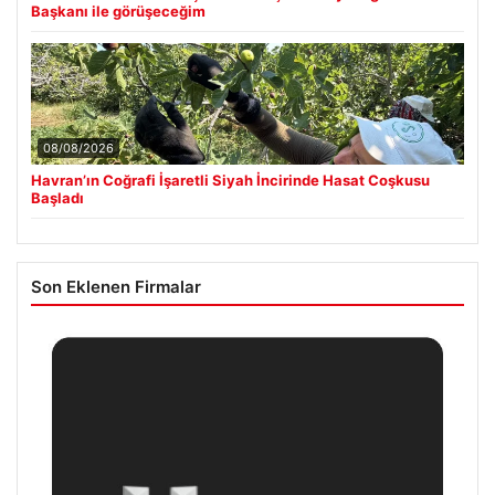
Başkanı ile görüşeceğim
08/08/2026
Havran’ın Coğrafi İşaretli Siyah İncirinde Hasat Coşkusu
Başladı
Son Eklenen Firmalar