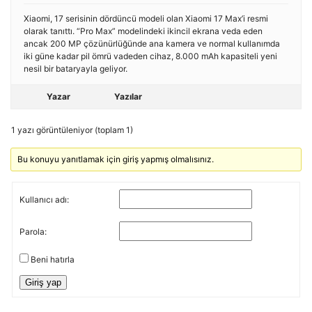
Xiaomi, 17 serisinin dördüncü modeli olan Xiaomi 17 Max’i resmi
olarak tanıttı. “Pro Max” modelindeki ikincil ekrana veda eden
ancak 200 MP çözünürlüğünde ana kamera ve normal kullanımda
iki güne kadar pil ömrü vadeden cihaz, 8.000 mAh kapasiteli yeni
nesil bir bataryayla geliyor.
Yazar
Yazılar
1 yazı görüntüleniyor (toplam 1)
Bu konuyu yanıtlamak için giriş yapmış olmalısınız.
Kullanıcı adı:
Parola:
Beni hatırla
Giriş yap