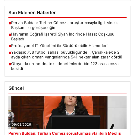
Son Eklenen Haberler
Pervin Buldan: Turhan Çömez soruşturmasıyla ilgili Meclis
■
Başkanı ile görüşeceğim
Havran’ın Coğrafi İşaretli Siyah İncirinde Hasat Coşkusu
■
Başladı
Profesyonel IT Yönetimi ile Sürdürülebilir Hizmetleri
■
Yaklaşık 758 futbol sahası büyüklüğünde… Çanakkale’de 2
■
ayda çıkan orman yangınlarında 541 hektar alan zarar gördü
Otoyolda drone destekli denetimlerde bin 123 araca ceza
■
kesildi
Güncel
09/08/2026
Pervin Buldan: Turhan Çömez soruşturmasıyla ilgili Meclis