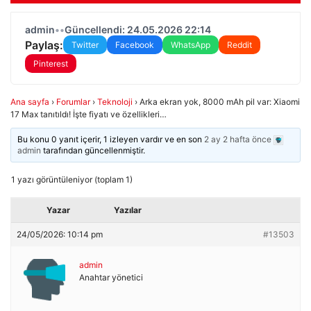
admin
•
•
Güncellendi: 24.05.2026 22:14
Paylaş:
Twitter
Facebook
WhatsApp
Reddit
Pinterest
Ana sayfa
›
Forumlar
›
Teknoloji
›
Arka ekran yok, 8000 mAh pil var: Xiaomi
17 Max tanıtıldı! İşte fiyatı ve özellikleri…
Bu konu 0 yanıt içerir, 1 izleyen vardır ve en son
2 ay 2 hafta önce
admin
tarafından güncellenmiştir.
1 yazı görüntüleniyor (toplam 1)
Yazar
Yazılar
24/05/2026: 10:14 pm
#13503
admin
Anahtar yönetici