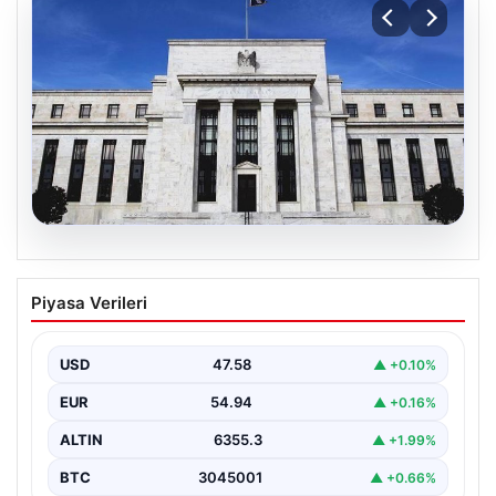
04.08.2026
Fed faizi sabit tuttu
Piyasa Verileri
USD
47.58
▲ +0.10%
EUR
54.94
▲ +0.16%
ALTIN
6355.3
▲ +1.99%
BTC
3045001
▲ +0.66%