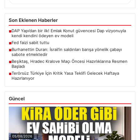
Son Eklenen Haberler
DAP Yapı’dan bir ilk! Emlak Konut güvencesi Dap vizyonuyla
■
kendi kendini ödeyen ev modeli
Fed faizi sabit tuttu
■
Burhanettin Duran: İsrail’in saldırıları barışa yönelik çabayı
■
sabote etmektedir
Beşiktaş, Hradec Kralove Maçı Öncesi Hazırlıklarına Resmen
■
Başladı
Terörsüz Türkiye İçin Kritik Yasa Teklifi Gelecek Haftaya
■
Hazırlanıyor
Güncel
05/08/2026