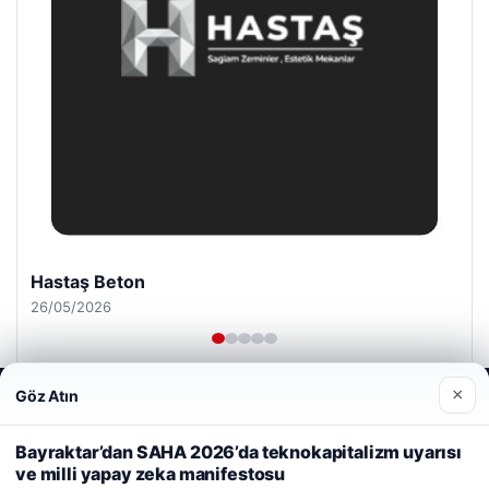
Enes Kaplan Avukatlık Bürosu
28/04/2026
×
Göz Atın
Web sitemizi nasıl kullandığınızı daha iyi anlayabilmek,
deneyiminizi kişiselleştirmek ve geliştirmek amacıyla çerezler
kullanıyoruz.
Çerez Politikamız
Bayraktar’dan SAHA 2026’da teknokapitalizm uyarısı
ve milli yapay zeka manifestosu
Reddet
Kabul Et
© 2026 Akbars Haber