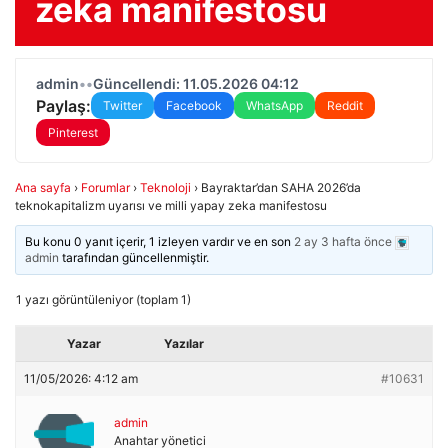
zeka manifestosu
admin
•
•
Güncellendi: 11.05.2026 04:12
Paylaş:
Twitter
Facebook
WhatsApp
Reddit
Pinterest
Ana sayfa
›
Forumlar
›
Teknoloji
›
Bayraktar’dan SAHA 2026’da
teknokapitalizm uyarısı ve milli yapay zeka manifestosu
Bu konu 0 yanıt içerir, 1 izleyen vardır ve en son
2 ay 3 hafta önce
admin
tarafından güncellenmiştir.
1 yazı görüntüleniyor (toplam 1)
Yazar
Yazılar
11/05/2026: 4:12 am
#10631
admin
Anahtar yönetici