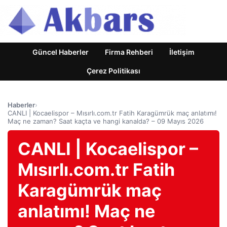
Güncel Haberler
Firma Rehberi
İletişim
Çerez Politikası
Haberler
›
CANLI | Kocaelispor – Mısırlı.com.tr Fatih Karagümrük maç anlatımı!
Maç ne zaman? Saat kaçta ve hangi kanalda? – 09 Mayıs 2026
CANLI | Kocaelispor –
Mısırlı.com.tr Fatih
Karagümrük maç
anlatımı! Maç ne