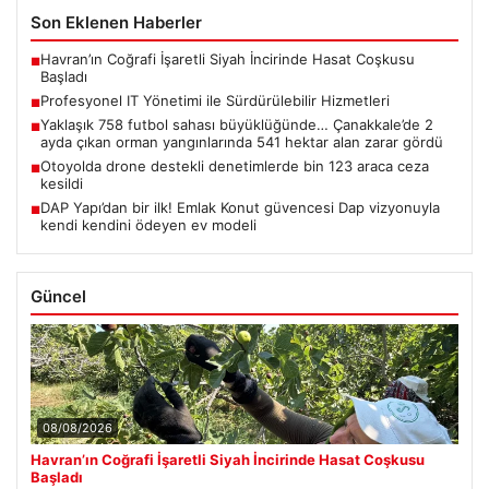
Son Eklenen Haberler
Havran’ın Coğrafi İşaretli Siyah İncirinde Hasat Coşkusu
■
Başladı
Profesyonel IT Yönetimi ile Sürdürülebilir Hizmetleri
■
Yaklaşık 758 futbol sahası büyüklüğünde… Çanakkale’de 2
■
ayda çıkan orman yangınlarında 541 hektar alan zarar gördü
Otoyolda drone destekli denetimlerde bin 123 araca ceza
■
kesildi
DAP Yapı’dan bir ilk! Emlak Konut güvencesi Dap vizyonuyla
■
kendi kendini ödeyen ev modeli
Güncel
08/08/2026
Havran’ın Coğrafi İşaretli Siyah İncirinde Hasat Coşkusu
Başladı