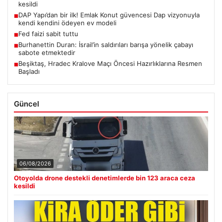
kesildi
DAP Yapı’dan bir ilk! Emlak Konut güvencesi Dap vizyonuyla
■
kendi kendini ödeyen ev modeli
Fed faizi sabit tuttu
■
Burhanettin Duran: İsrail’in saldırıları barışa yönelik çabayı
■
sabote etmektedir
Beşiktaş, Hradec Kralove Maçı Öncesi Hazırlıklarına Resmen
■
Başladı
Güncel
06/08/2026
Otoyolda drone destekli denetimlerde bin 123 araca ceza
kesildi