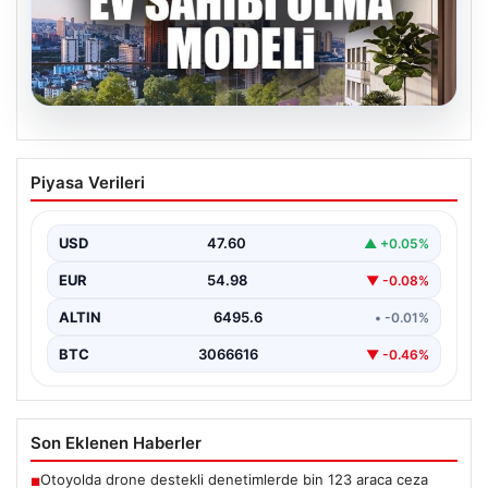
05.08.2026
DAP Yapı’dan bir ilk! Emlak Konut
Piyasa Verileri
güvencesi Dap vizyonuyla kendi
kendini ödeyen ev modeli
USD
47.60
▲ +0.05%
EUR
54.98
▼ -0.08%
ALTIN
6495.6
• -0.01%
BTC
3066616
▼ -0.46%
Son Eklenen Haberler
Otoyolda drone destekli denetimlerde bin 123 araca ceza
■