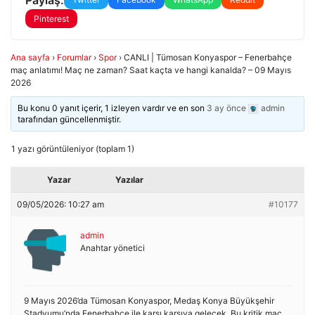
Pinterest
Ana sayfa
›
Forumlar
›
Spor
›
CANLI | Tümosan Konyaspor – Fenerbahçe
maç anlatımı! Maç ne zaman? Saat kaçta ve hangi kanalda? – 09 Mayıs
2026
Bu konu 0 yanıt içerir, 1 izleyen vardır ve en son
3 ay önce
admin
tarafından güncellenmiştir.
1 yazı görüntüleniyor (toplam 1)
Yazar
Yazılar
09/05/2026: 10:27 am
#10177
admin
Anahtar yönetici
9 Mayıs 2026’da Tümosan Konyaspor, Medaş Konya Büyükşehir
Stadyumu’nda Fenerbahçe ile karşı karşıya gelecek. Bu kritik maç,