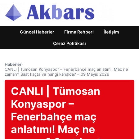
Güncel Haberler
Firma Rehberi
İletişim
Çerez Politikası
Haberler
›
CANLI | Tümosan Konyaspor – Fenerbahçe maç anlatımı! Maç ne
zaman? Saat kaçta ve hangi kanalda? – 09 Mayıs 2026
CANLI | Tümosan
Konyaspor –
Fenerbahçe maç
anlatımı! Maç ne