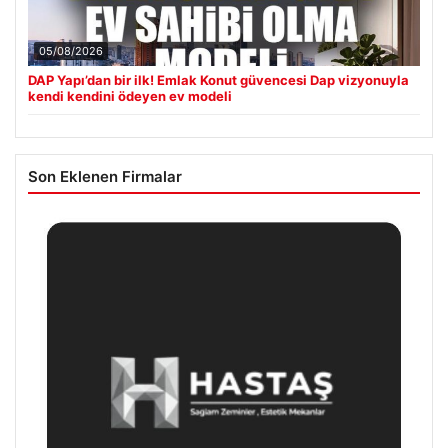
05/08/2026
DAP Yapı’dan bir ilk! Emlak Konut güvencesi Dap vizyonuyla
kendi kendini ödeyen ev modeli
Son Eklenen Firmalar