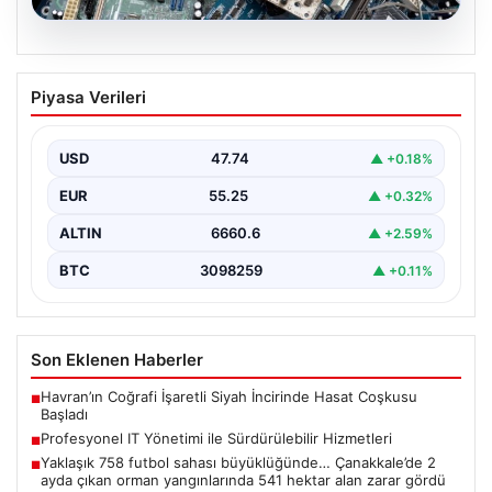
08.08.2026
Profesyonel IT Yönetimi ile
Piyasa Verileri
Sürdürülebilir Hizmetleri
Günümüzde değişen dijitalleşme ile kurumlar donanım
parklarını sürekli periyotlarla yenilemektedir. Bu
USD
47.74
▲ +0.18%
güncelleme operasyonlarında kenara…
EUR
55.25
▲ +0.32%
ALTIN
6660.6
▲ +2.59%
BTC
3098259
▲ +0.11%
Son Eklenen Haberler
Havran’ın Coğrafi İşaretli Siyah İncirinde Hasat Coşkusu
■
Başladı
Profesyonel IT Yönetimi ile Sürdürülebilir Hizmetleri
■
Yaklaşık 758 futbol sahası büyüklüğünde… Çanakkale’de 2
■
ayda çıkan orman yangınlarında 541 hektar alan zarar gördü