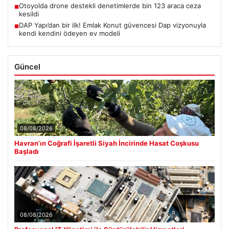
Otoyolda drone destekli denetimlerde bin 123 araca ceza
■
kesildi
DAP Yapı’dan bir ilk! Emlak Konut güvencesi Dap vizyonuyla
■
kendi kendini ödeyen ev modeli
Güncel
08/08/2026
Havran’ın Coğrafi İşaretli Siyah İncirinde Hasat Coşkusu
Başladı
08/08/2026