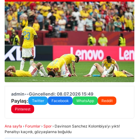
admin
•
•
Güncellendi: 08.07.2026 15:49
Paylaş:
Twitter
Facebook
WhatsApp
Reddit
Pinterest
Ana sayfa
›
Forumlar
›
Spor
›
Davinson Sanchez Kolombiya’yı yıktı!
Penaltıyı kaçırdı, gözyaşlarına boğuldu