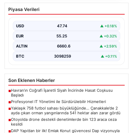
Profesyonel IT Yönetimi ile
Piyasa Verileri
Sürdürülebilir Hizmetleri
Günümüzde değişen dijitalleşme ile kurumlar donanım
parklarını sürekli periyotlarla yenilemektedir. Bu
USD
47.74
▲ +0.18%
güncelleme operasyonlarında kenara…
EUR
55.25
▲ +0.32%
ALTIN
6660.6
▲ +2.59%
BTC
3098259
▲ +0.11%
Son Eklenen Haberler
Havran’ın Coğrafi İşaretli Siyah İncirinde Hasat Coşkusu
■
Başladı
Profesyonel IT Yönetimi ile Sürdürülebilir Hizmetleri
■
Yaklaşık 758 futbol sahası büyüklüğünde… Çanakkale’de 2
■
ayda çıkan orman yangınlarında 541 hektar alan zarar gördü
Otoyolda drone destekli denetimlerde bin 123 araca ceza
■
kesildi
DAP Yapı’dan bir ilk! Emlak Konut güvencesi Dap vizyonuyla
■