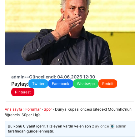
admin
•
•
Güncellendi: 04.06.2026 12:30
Paylaş:
Twitter
Facebook
WhatsApp
Reddit
Pinterest
Ana sayfa
›
Forumlar
›
Spor
›
Dünya Kupası öncesi bitecek! Mourinho’nun
öğrencisi Süper Lig’e
Bu konu 0 yanıt içerir, 1 izleyen vardır ve en son
2 ay önce
admin
tarafından güncellenmiştir.