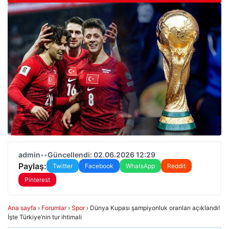
admin
•
•
Güncellendi: 02.06.2026 12:29
Paylaş:
Twitter
Facebook
WhatsApp
Reddit
Pinterest
Ana sayfa
›
Forumlar
›
Spor
›
Dünya Kupası şampiyonluk oranları açıklandı!
İşte Türkiye’nin tur ihtimali