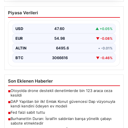
05.08.2026
DAP Yapı’dan bir ilk! Emlak Konut
Piyasa Verileri
güvencesi Dap vizyonuyla kendi
kendini ödeyen ev modeli
USD
47.60
▲ +0.05%
EUR
54.98
▼ -0.08%
ALTIN
6495.6
• -0.01%
BTC
3066616
▼ -0.46%
Son Eklenen Haberler
Otoyolda drone destekli denetimlerde bin 123 araca ceza
■
kesildi
DAP Yapı’dan bir ilk! Emlak Konut güvencesi Dap vizyonuyla
■
kendi kendini ödeyen ev modeli
Fed faizi sabit tuttu
■
Burhanettin Duran: İsrail’in saldırıları barışa yönelik çabayı
■
sabote etmektedir