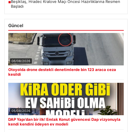
Beşiktaş, Hradec Kralove Maçı Öncesi Hazırlıklarına Resmen
■
Başladı
Güncel
06/08/2026
Otoyolda drone destekli denetimlerde bin 123 araca ceza
kesildi
05/08/2026
DAP Yapı’dan bir ilk! Emlak Konut güvencesi Dap vizyonuyla
kendi kendini ödeyen ev modeli