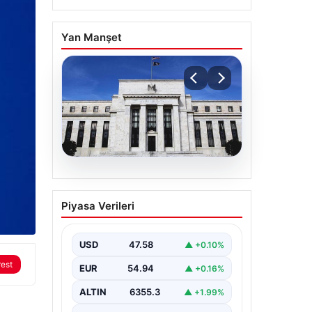
Yan Manşet
04.08.2026
Fed faizi sabit tuttu
Piyasa Verileri
USD
47.58
▲ +0.10%
rest
EUR
54.94
▲ +0.16%
ALTIN
6355.3
▲ +1.99%