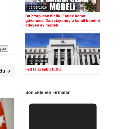
05/08/2026
DAP Yapı’dan bir ilk! Emlak Konut
güvencesi Dap vizyonuyla kendi kendini
ödeyen ev modeli
 yap
04/08/2026
Fed faizi sabit tuttu
rdu →
Son Eklenen Firmalar