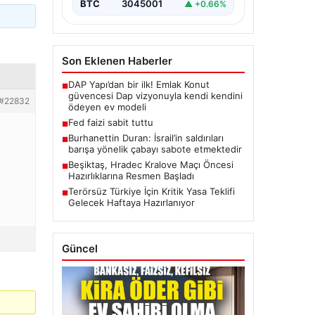
BTC
3045001
▲ +0.66%
Son Eklenen Haberler
DAP Yapı’dan bir ilk! Emlak Konut
■
güvencesi Dap vizyonuyla kendi kendini
#22832
ödeyen ev modeli
Fed faizi sabit tuttu
■
Burhanettin Duran: İsrail’in saldırıları
■
barışa yönelik çabayı sabote etmektedir
Beşiktaş, Hradec Kralove Maçı Öncesi
■
Hazırlıklarına Resmen Başladı
Terörsüz Türkiye İçin Kritik Yasa Teklifi
■
Gelecek Haftaya Hazırlanıyor
Güncel