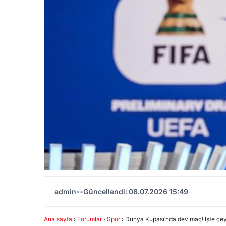
admin
•
•
Güncellendi: 08.07.2026 15:49
Ana sayfa
›
Forumlar
›
Spor
›
Dünya Kupası’nda dev maç! İşte çeyr