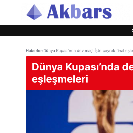
Haberler
›
Dünya Kupası’nda dev maç! İşte çeyrek final eşl
Dünya Kupası’nda dev
eşleşmeleri