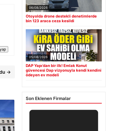
06/08/2026
Otoyolda drone destekli denetimlerde
bin 123 araca ceza kesildi
 yap
05/08/2026
DAP Yapı’dan bir ilk! Emlak Konut
güvencesi Dap vizyonuyla kendi kendini
rdu →
ödeyen ev modeli
Son Eklenen Firmalar