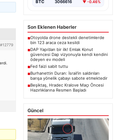
BTC
3066616
▼ -0.46%
Son Eklenen Haberler
Otoyolda drone destekli denetimlerde
■
bin 123 araca ceza kesildi
#12779
DAP Yapı’dan bir ilk! Emlak Konut
■
güvencesi Dap vizyonuyla kendi kendini
ödeyen ev modeli
erdi.
Fed faizi sabit tuttu
■
Burhanettin Duran: İsrail’in saldırıları
■
barışa yönelik çabayı sabote etmektedir
Beşiktaş, Hradec Kralove Maçı Öncesi
■
Hazırlıklarına Resmen Başladı
Güncel