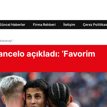
Güncel Haberler
Firma Rehberi
İletişim
Çerez Politikas
tasaray! ‘
ancelo açıkladı: ‘Favorim