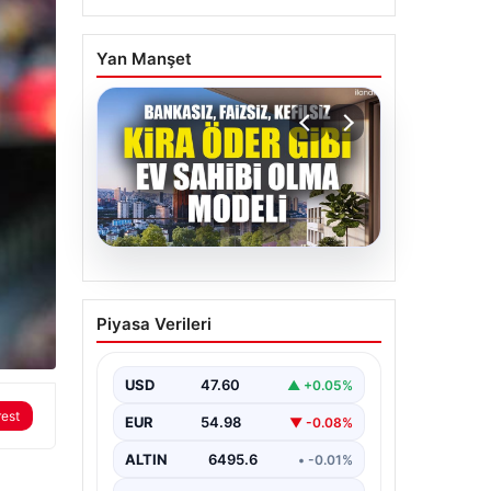
Yan Manşet
05.08.2026
DAP Yapı’dan bir ilk!
Piyasa Verileri
Emlak Konut güvencesi
Dap vizyonuyla kendi
kendini ödeyen ev
USD
47.60
▲ +0.05%
modeli
rest
EUR
54.98
▼ -0.08%
ALTIN
6495.6
• -0.01%