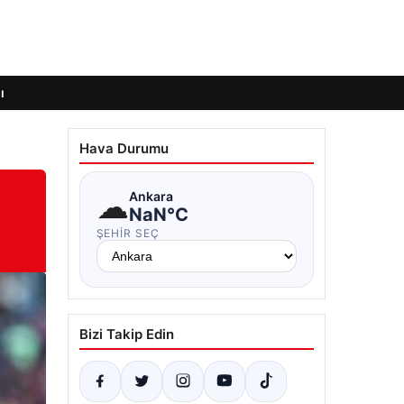
ı
Hava Durumu
☁
Ankara
NaN°C
ŞEHIR SEÇ
Bizi Takip Edin