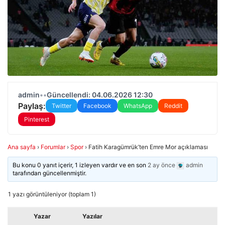
admin
•
•
Güncellendi: 04.06.2026 12:30
Paylaş:
Twitter
Facebook
WhatsApp
Reddit
Pinterest
Ana sayfa
›
Forumlar
›
Spor
›
Fatih Karagümrük’ten Emre Mor açıklaması
Bu konu 0 yanıt içerir, 1 izleyen vardır ve en son
2 ay önce
admin
tarafından güncellenmiştir.
1 yazı görüntüleniyor (toplam 1)
Yazar
Yazılar