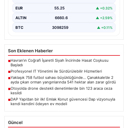
güncelleme operasyonlarında kenara…
EUR
55.25
▲ +0.32%
ALTIN
6660.6
▲ +2.59%
BTC
3098259
▲ +0.11%
Son Eklenen Haberler
Havran’ın Coğrafi İşaretli Siyah İncirinde Hasat Coşkusu
■
Başladı
Profesyonel IT Yönetimi ile Sürdürülebilir Hizmetleri
■
Yaklaşık 758 futbol sahası büyüklüğünde… Çanakkale’de 2
■
ayda çıkan orman yangınlarında 541 hektar alan zarar gördü
Otoyolda drone destekli denetimlerde bin 123 araca ceza
■
kesildi
DAP Yapı’dan bir ilk! Emlak Konut güvencesi Dap vizyonuyla
■
kendi kendini ödeyen ev modeli
Güncel