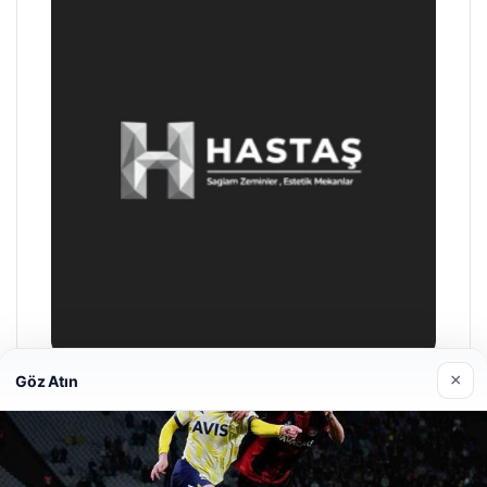
×
Göz Atın
Enes Kaplan Avukatlık Bürosu
28/04/2026