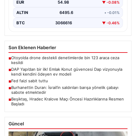
EUR
54.98
▼ -0.08%
ALTIN
6495.6
• -0.01%
BTC
3066616
▼ -0.46%
Son Eklenen Haberler
Otoyolda drone destekli denetimlerde bin 123 araca ceza
■
kesildi
DAP Yapı’dan bir ilk! Emlak Konut güvencesi Dap vizyonuyla
■
kendi kendini ödeyen ev modeli
Fed faizi sabit tuttu
■
Burhanettin Duran: İsrail’in saldırıları barışa yönelik çabayı
■
sabote etmektedir
Beşiktaş, Hradec Kralove Maçı Öncesi Hazırlıklarına Resmen
■
Başladı
Güncel