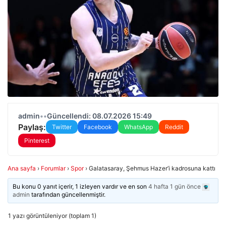
admin
•
•
Güncellendi: 08.07.2026 15:49
Paylaş:
Twitter
Facebook
WhatsApp
Reddit
Pinterest
Ana sayfa
›
Forumlar
›
Spor
›
Galatasaray, Şehmus Hazer’i kadrosuna kattı
Bu konu 0 yanıt içerir, 1 izleyen vardır ve en son
4 hafta 1 gün önce
admin
tarafından güncellenmiştir.
1 yazı görüntüleniyor (toplam 1)