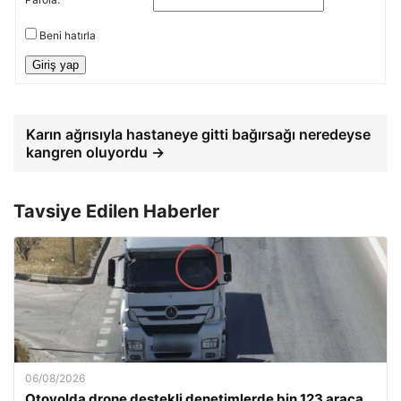
Beni hatırla
Giriş yap
Karın ağrısıyla hastaneye gitti bağırsağı neredeyse
kangren oluyordu →
Tavsiye Edilen Haberler
06/08/2026
Otoyolda drone destekli denetimlerde bin 123 araca