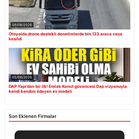
06/08/2026
Otoyolda drone destekli denetimlerde bin 123 araca ceza
kesildi
05/08/2026
DAP Yapı’dan bir ilk! Emlak Konut güvencesi Dap vizyonuyla
kendi kendini ödeyen ev modeli
Son Eklenen Firmalar