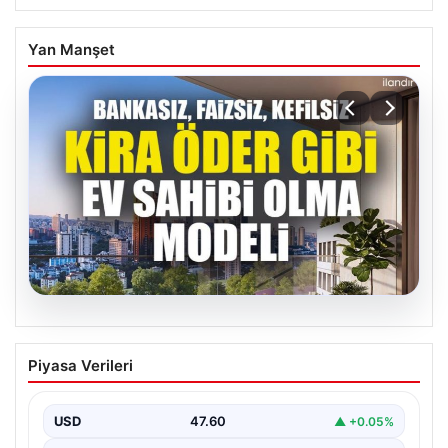
Yan Manşet
05.08.2026
DAP Yapı’dan bir ilk! Emlak Konut
Piyasa Verileri
güvencesi Dap vizyonuyla kendi
kendini ödeyen ev modeli
USD
47.60
▲ +0.05%