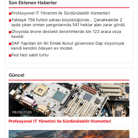
Son Eklenen Haberler
Profesyonel IT Yönetimi ile Sürdürülebilir Hizmetleri
■
Yaklaşık 758 futbol sahası büyüklüğünde… Çanakkale’de 2
■
ayda çıkan orman yangınlarında 541 hektar alan zarar gördü
Otoyolda drone destekli denetimlerde bin 123 araca ceza
■
kesildi
DAP Yapı’dan bir ilk! Emlak Konut güvencesi Dap vizyonuyla
■
kendi kendini ödeyen ev modeli
Fed faizi sabit tuttu
■
Güncel
08/08/2026
Profesyonel IT Yönetimi ile Sürdürülebilir Hizmetleri