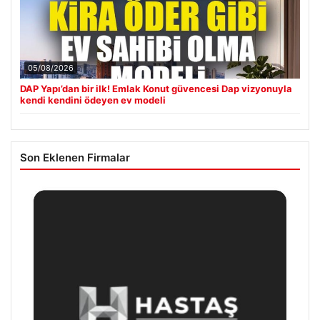
05/08/2026
DAP Yapı’dan bir ilk! Emlak Konut güvencesi Dap vizyonuyla
kendi kendini ödeyen ev modeli
Son Eklenen Firmalar