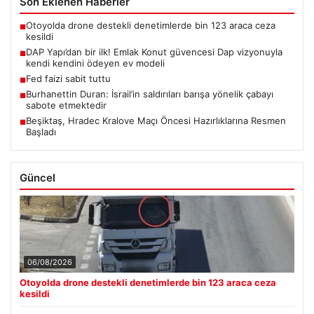
Son Eklenen Haberler
Otoyolda drone destekli denetimlerde bin 123 araca ceza
■
kesildi
DAP Yapı’dan bir ilk! Emlak Konut güvencesi Dap vizyonuyla
■
kendi kendini ödeyen ev modeli
Fed faizi sabit tuttu
■
Burhanettin Duran: İsrail’in saldırıları barışa yönelik çabayı
■
sabote etmektedir
Beşiktaş, Hradec Kralove Maçı Öncesi Hazırlıklarına Resmen
■
Başladı
Güncel
06/08/2026
Otoyolda drone destekli denetimlerde bin 123 araca ceza
kesildi