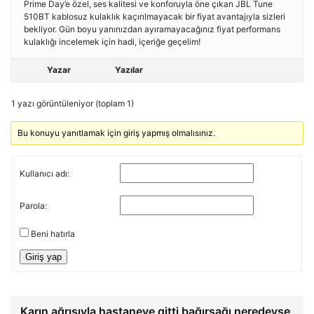
Prime Day’e özel, ses kalitesi ve konforuyla öne çıkan JBL Tune
510BT kablosuz kulaklık kaçırılmayacak bir fiyat avantajıyla sizleri
bekliyor. Gün boyu yanınızdan ayıramayacağınız fiyat performans
kulaklığı incelemek için hadi, içeriğe geçelim!
Yazar
Yazılar
1 yazı görüntüleniyor (toplam 1)
Bu konuyu yanıtlamak için giriş yapmış olmalısınız.
Kullanıcı adı:
Parola:
Beni hatırla
Giriş yap
Karın ağrısıyla hastaneye gitti bağırsağı neredeyse