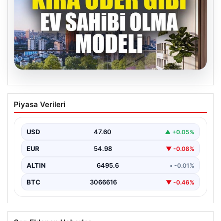
05.08.2026
DAP Yapı’dan bir ilk! Emlak Konut
Piyasa Verileri
güvencesi Dap vizyonuyla kendi
kendini ödeyen ev modeli
USD
47.60
▲ +0.05%
EUR
54.98
▼ -0.08%
ALTIN
6495.6
• -0.01%
BTC
3066616
▼ -0.46%