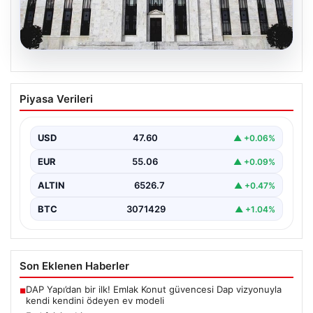
04.08.2026
Fed faizi sabit tuttu
Piyasa Verileri
USD
47.60
▲ +0.06%
EUR
55.06
▲ +0.09%
ALTIN
6526.7
▲ +0.47%
BTC
3071429
▲ +1.04%
Son Eklenen Haberler
DAP Yapı’dan bir ilk! Emlak Konut güvencesi Dap vizyonuyla
■
kendi kendini ödeyen ev modeli