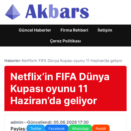
Güncel Haberler
Firma Rehberi
İletişim
Çerez Politikası
Haberler
›
Netflix’in FIFA Dünya Kupası oyunu 11 Haziran’da geliyor
Netflix’in FIFA Dünya
Kupası oyunu 11
Haziran’da geliyor
admin
•
•
Güncellendi: 05.06.2026 17:30
Paylaş:
Twitter
Facebook
WhatsApp
Reddit