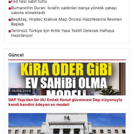
Fed faizi sabit tuttu
■
Burhanettin Duran: İsrail’in saldırıları barışa yönelik çabayı
■
sabote etmektedir
Beşiktaş, Hradec Kralove Maçı Öncesi Hazırlıklarına Resmen
■
Başladı
Terörsüz Türkiye İçin Kritik Yasa Teklifi Gelecek Haftaya
■
Hazırlanıyor
Güncel
05/08/2026
DAP Yapı’dan bir ilk! Emlak Konut güvencesi Dap vizyonuyla
kendi kendini ödeyen ev modeli