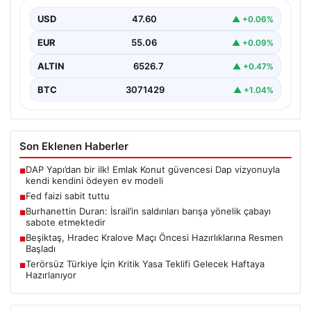
USD
47.60
▲ +0.06%
EUR
55.06
▲ +0.09%
ALTIN
6526.7
▲ +0.47%
BTC
3071429
▲ +1.04%
Son Eklenen Haberler
DAP Yapı’dan bir ilk! Emlak Konut güvencesi Dap vizyonuyla
■
kendi kendini ödeyen ev modeli
Fed faizi sabit tuttu
■
Burhanettin Duran: İsrail’in saldırıları barışa yönelik çabayı
■
sabote etmektedir
Beşiktaş, Hradec Kralove Maçı Öncesi Hazırlıklarına Resmen
■
Başladı
Terörsüz Türkiye İçin Kritik Yasa Teklifi Gelecek Haftaya
■
Hazırlanıyor