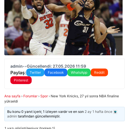
admin
•
•
Güncellendi: 27.05.2026 11:59
Paylaş:
Twitter
Facebook
WhatsApp
Reddit
Pinterest
Ana sayfa
›
Forumlar
›
Spor
›
New York Knicks, 27 yıl sonra NBA finaline
yükseldi
Bu konu 0 yanıt içerir, 1 izleyen vardır ve en son
2 ay 1 hafta önce
admin
tarafından güncellenmiştir.
1 yazı görüntüleniyor (toplam 1)