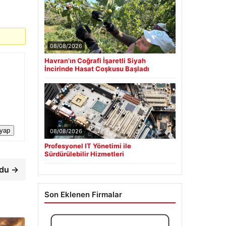
08/08/2026
Havran’ın Coğrafi İşaretli Siyah
İncirinde Hasat Coşkusu Başladı
 yap
08/08/2026
Profesyonel IT Yönetimi ile
Sürdürülebilir Hizmetleri
rdu →
Son Eklenen Firmalar