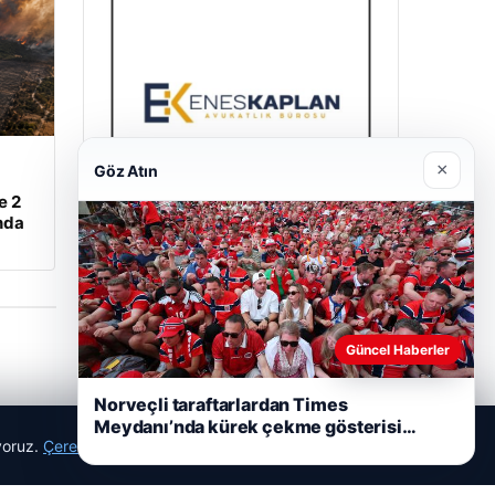
×
Göz Atın
e 2
nda
Enes Kaplan Avukatlık Bürosu
28/04/2026
Güncel Haberler
Norveçli taraftarlardan Times
Meydanı’nda kürek çekme gösterisi…
ıyoruz.
Çerez Politikamız
Reddet
Kabul Et