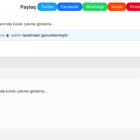
Paylaş:
Twitter
Facebook
WhatsApp
Reddit
Pinte
anı’nda kürek çekme gösterisi…
nce
admin
tarafından güncellenmiştir.
’nda kürek çekme gösterisi…