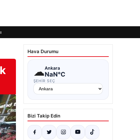
ı
Hava Durumu
ek
☁
Ankara
NaN°C
ŞEHIR SEÇ
Bizi Takip Edin