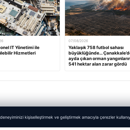
26
07/08/2026
onel IT Yönetimi ile
Yaklaşık 758 futbol sahası
lebilir Hizmetleri
büyüklüğünde… Çanakkale’d
ayda çıkan orman yangınları
541 hektar alan zarar gördü
 deneyiminizi kişiselleştirmek ve geliştirmek amacıyla çerezler kullan