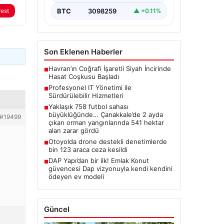
BTC
3098259
▲ +0.11%
rest
Son Eklenen Haberler
Havran’ın Coğrafi İşaretli Siyah İncirinde
■
Hasat Coşkusu Başladı
Profesyonel IT Yönetimi ile
■
Sürdürülebilir Hizmetleri
Yaklaşık 758 futbol sahası
■
büyüklüğünde… Çanakkale’de 2 ayda
#19499
çıkan orman yangınlarında 541 hektar
alan zarar gördü
Otoyolda drone destekli denetimlerde
■
bin 123 araca ceza kesildi
DAP Yapı’dan bir ilk! Emlak Konut
■
güvencesi Dap vizyonuyla kendi kendini
ödeyen ev modeli
Güncel