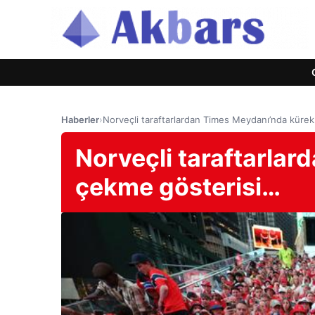
Haberler
›
Norveçli taraftarlardan Times Meydanı’nda küre
Norveçli taraftarla
çekme gösterisi…