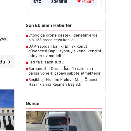
BTC
3066616
▼ -0.46%
Son Eklenen Haberler
Otoyolda drone destekli denetimlerde
■
 yap
bin 123 araca ceza kesildi
DAP Yapı’dan bir ilk! Emlak Konut
■
güvencesi Dap vizyonuyla kendi kendini
ödeyen ev modeli
rdu →
Fed faizi sabit tuttu
■
Burhanettin Duran: İsrail’in saldırıları
■
barışa yönelik çabayı sabote etmektedir
Beşiktaş, Hradec Kralove Maçı Öncesi
■
Hazırlıklarına Resmen Başladı
Güncel