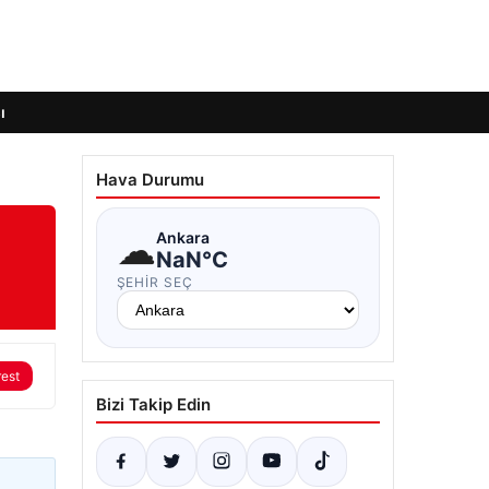
ı
Hava Durumu
☁
Ankara
NaN°C
ŞEHIR SEÇ
rest
Bizi Takip Edin