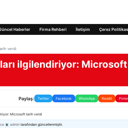
Güncel Haberler
Firma Rehberi
İletişim
Çerez Politikas
arih verdi
arı ilgilendiriyor: Microsoft
Paylaş:
Twitter
Facebook
WhatsApp
Reddit
Pinte
iriyor: Microsoft tarih verdi
nce
admin
tarafından güncellenmiştir.