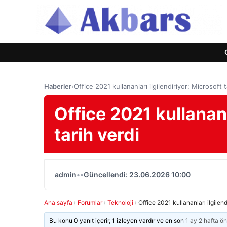
Haberler
›
Office 2021 kullananları ilgilendiriyor: Microsoft t
Office 2021 kullananl
tarih verdi
admin
•
•
Güncellendi: 23.06.2026 10:00
Ana sayfa
›
Forumlar
›
Teknoloji
›
Office 2021 kullananları ilgilend
Bu konu 0 yanıt içerir, 1 izleyen vardır ve en son
1 ay 2 hafta ö