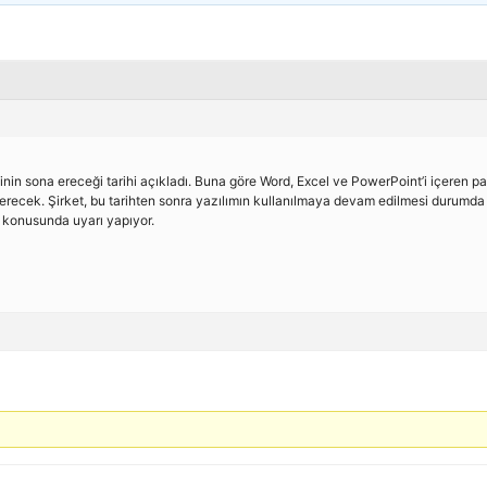
inin sona ereceği tarihi açıkladı. Buna göre Word, Excel ve PowerPoint’i içeren p
erecek. Şirket, bu tarihten sonra yazılımın kullanılmaya devam edilmesi durumda 
i konusunda uyarı yapıyor.