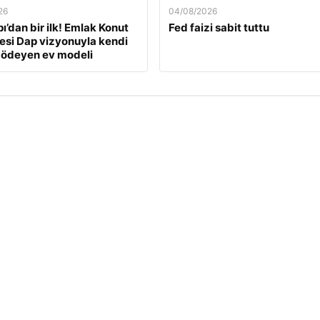
26
04/08/2026
ı’dan bir ilk! Emlak Konut
Fed faizi sabit tuttu
si Dap vizyonuyla kendi
 ödeyen ev modeli