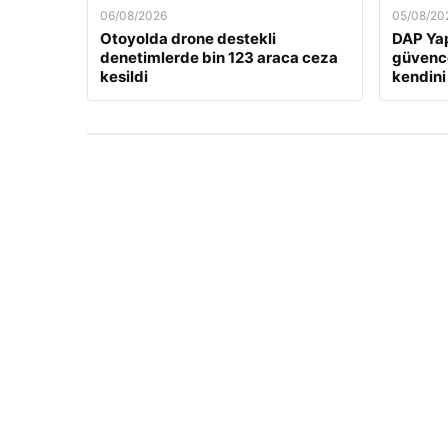
06/08/2026
05/08/20
Otoyolda drone destekli
DAP Yap
denetimlerde bin 123 araca ceza
güvence
kesildi
kendini