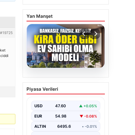
Yan Manşet
#19725
aket
ciddi
05.08.2026
DAP Yapı’dan bir ilk!
Piyasa Verileri
Emlak Konut güvencesi
Dap vizyonuyla kendi
kendini ödeyen ev
USD
47.60
▲ +0.05%
modeli
EUR
54.98
▼ -0.08%
ALTIN
6495.6
• -0.01%