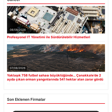
08/08/2026
Profesyonel IT Yönetimi ile Sürdürülebilir Hizmetleri
07/08/2026
Yaklaşık 758 futbol sahası büyüklüğünde… Çanakkale’de 2
ayda çıkan orman yangınlarında 541 hektar alan zarar gördü
Son Eklenen Firmalar