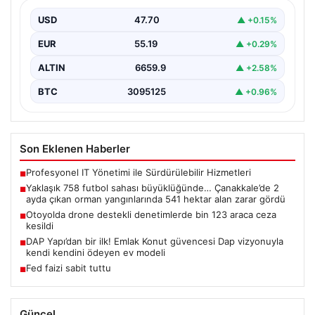
çıkan orman yangınlarında 541 hektar
alan zarar gördü
USD
47.70
▲ +0.15%
EUR
55.19
▲ +0.29%
ALTIN
6659.9
▲ +2.58%
BTC
3095125
▲ +0.96%
Son Eklenen Haberler
Profesyonel IT Yönetimi ile Sürdürülebilir Hizmetleri
■
Yaklaşık 758 futbol sahası büyüklüğünde… Çanakkale’de 2
■
ayda çıkan orman yangınlarında 541 hektar alan zarar gördü
Otoyolda drone destekli denetimlerde bin 123 araca ceza
■
kesildi
DAP Yapı’dan bir ilk! Emlak Konut güvencesi Dap vizyonuyla
■
kendi kendini ödeyen ev modeli
Fed faizi sabit tuttu
■
Güncel