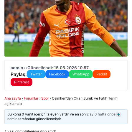
admin
•
•
Güncellendi: 15.05.2026 10:57
Paylaş:
Twitter
Facebook
WhatsApp
Reddit
Pinterest
Ana sayfa
›
Forumlar
›
Spor
›
Osimhen’den Okan Buruk ve Fatih Terim
açıklaması
Bu konu 0 yanıt içerir, 1 izleyen vardır ve en son
2 ay 3 hafta önce
admin
tarafından güncellenmiştir.
1 yazı görüntüleniyor (toplam 1)