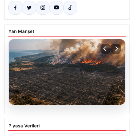
Yan Manşet
07.08.2026
Yaklaşık 758 futbol sahası
Piyasa Verileri
büyüklüğünde… Çanakkale’de 2 ayda