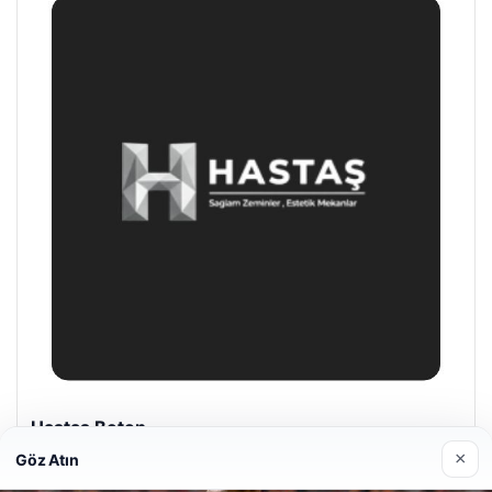
Enes Kaplan Avukatlık Bürosu
28/04/2026
×
Göz Atın