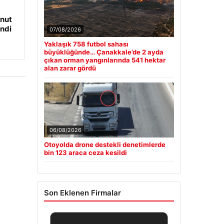
onut
ndi
07/08/2026
Yaklaşık 758 futbol sahası
büyüklüğünde… Çanakkale’de 2 ayda
çıkan orman yangınlarında 541 hektar
alan zarar gördü
06/08/2026
Otoyolda drone destekli denetimlerde
bin 123 araca ceza kesildi
Son Eklenen Firmalar