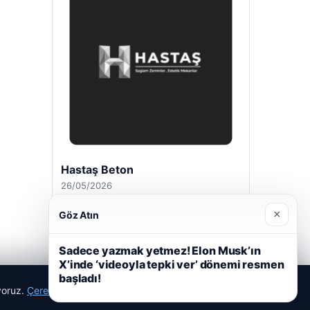
Hastaş Beton
26/05/2026
×
Göz Atın
Sadece yazmak yetmez! Elon Musk’ın
X’inde ‘videoyla tepki ver’ dönemi resmen
başladı!
ıyoruz.
Çerez Politikamız
Reddet
Kabul Et