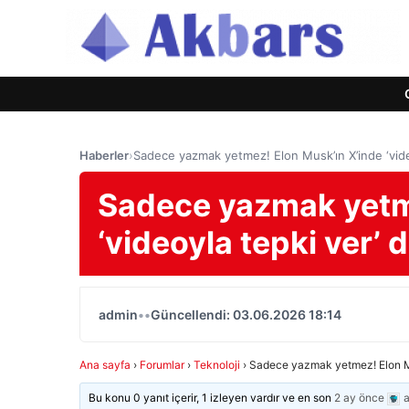
Haberler
›
Sadece yazmak yetmez! Elon Musk’ın X’inde ‘vide
Sadece yazmak yetme
‘videoyla tepki ver’
admin
•
•
Güncellendi: 03.06.2026 18:14
Ana sayfa
›
Forumlar
›
Teknoloji
›
Sadece yazmak yetmez! Elon Mus
Bu konu 0 yanıt içerir, 1 izleyen vardır ve en son
2 ay önce