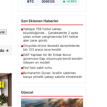
BTC
3095125
▲ +0.96%
Son Eklenen Haberler
Yaklaşık 758 futbol sahası
■
 yap
büyüklüğünde… Çanakkale’de 2 ayda
çıkan orman yangınlarında 541 hektar
alan zarar gördü
Otoyolda drone destekli denetimlerde
■
bin 123 araca ceza kesildi
rdu →
DAP Yapı’dan bir ilk! Emlak Konut
■
güvencesi Dap vizyonuyla kendi kendini
ödeyen ev modeli
Fed faizi sabit tuttu
■
Burhanettin Duran: İsrail’in saldırıları
■
barışa yönelik çabayı sabote etmektedir
Güncel