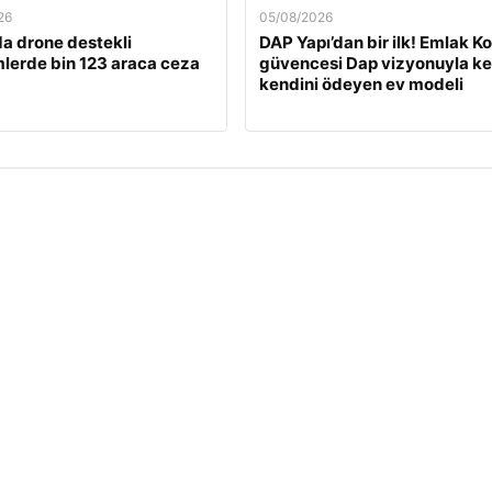
26
05/08/2026
a drone destekli
DAP Yapı’dan bir ilk! Emlak K
lerde bin 123 araca ceza
güvencesi Dap vizyonuyla ke
kendini ödeyen ev modeli