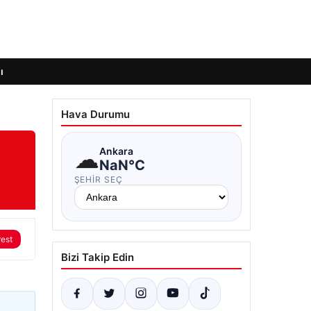
ı
Hava Durumu
☁
Ankara
NaN°C
ŞEHIR SEÇ
rest
Bizi Takip Edin