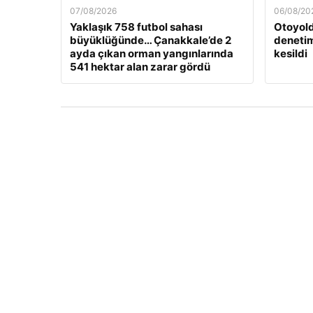
07/08/2026
06/08/20
Yaklaşık 758 futbol sahası
Otoyold
büyüklüğünde… Çanakkale’de 2
denetim
ayda çıkan orman yangınlarında
kesildi
541 hektar alan zarar gördü