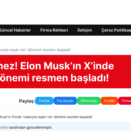
Güncel Haberler
Firma Rehberi
İletişim
Çerez Politikas
oyla tepki ver’ dönemi resmen başladı!
z! Elon Musk’ın X’inde
 dönemi resmen başladı!
Paylaş:
Twitter
Facebook
WhatsApp
Reddit
Pinte
k’ın X’inde ‘videoyla tepki ver’ dönemi resmen başladı!
admin
tarafından güncellenmiştir.