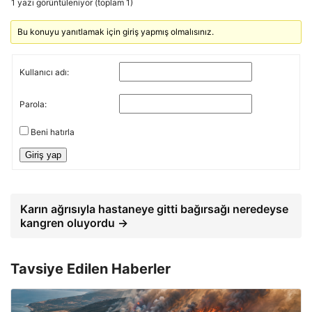
1 yazı görüntüleniyor (toplam 1)
Bu konuyu yanıtlamak için giriş yapmış olmalısınız.
Kullanıcı adı:
Parola:
Beni hatırla
Giriş yap
Karın ağrısıyla hastaneye gitti bağırsağı neredeyse
kangren oluyordu →
Tavsiye Edilen Haberler