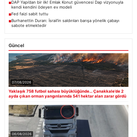
DAP Yapı’dan bir ilk! Emlak Konut güvencesi Dap vizyonuyla
■
kendi kendini ödeyen ev modeli
Fed faizi sabit tuttu
■
Burhanettin Duran: İsrail’in saldırıları barışa yönelik çabayı
■
sabote etmektedir
Güncel
07/08/2026
Yaklaşık 758 futbol sahası büyüklüğünde… Çanakkale’de 2
ayda çıkan orman yangınlarında 541 hektar alan zarar gördü
06/08/2026