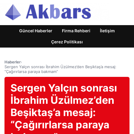
Güncel Haberler
Firma Rehberi
İletişim
Çerez Politikası
Haberler
›
Sergen Yalçın sonrası İbrahim Üzülmez’den Beşiktaş’a mesaj:
“Çağırırlarsa paraya bakmam”
Sergen Yalçın sonrası
İbrahim Üzülmez’den
Beşiktaş’a mesaj:
“Çağırırlarsa paraya