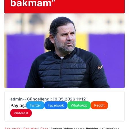
bakmam”
admin
•
•
Güncellendi: 19.05.2026 11:12
Paylaş:
Twitter
Facebook
WhatsApp
Reddit
Pinterest
Ana sayfa
›
Forumlar
›
Spor
›
Sergen Yalçın sonrası İbrahim Üzülmez’den