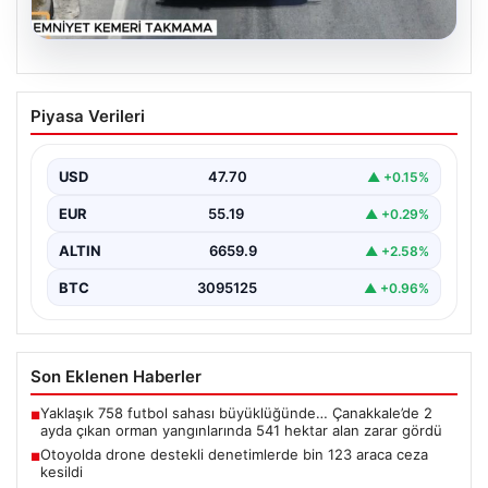
06.08.2026
Otoyolda drone destekli denetimlerde
Piyasa Verileri
bin 123 araca ceza kesildi
Gaziantep’te Temmuz ayı boyunca jandarma ekiplerinin
sürdürdüğü drone destekli otoyol denetimlerinde
USD
47.70
▲ +0.15%
yoğun bir kontrol…
EUR
55.19
▲ +0.29%
ALTIN
6659.9
▲ +2.58%
BTC
3095125
▲ +0.96%
Son Eklenen Haberler
Yaklaşık 758 futbol sahası büyüklüğünde… Çanakkale’de 2
■
ayda çıkan orman yangınlarında 541 hektar alan zarar gördü
Otoyolda drone destekli denetimlerde bin 123 araca ceza
■
kesildi