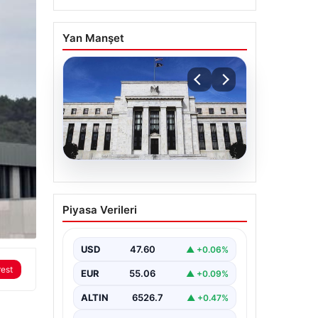
Yan Manşet
04.08.2026
Fed faizi sabit tuttu
Piyasa Verileri
USD
47.60
▲ +0.06%
rest
EUR
55.06
▲ +0.09%
ALTIN
6526.7
▲ +0.47%