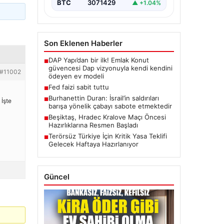
BTC
3071429
▲ +1.04%
Son Eklenen Haberler
DAP Yapı’dan bir ilk! Emlak Konut
■
güvencesi Dap vizyonuyla kendi kendini
#11002
ödeyen ev modeli
Fed faizi sabit tuttu
■
Burhanettin Duran: İsrail’in saldırıları
■
 İşte
barışa yönelik çabayı sabote etmektedir
Beşiktaş, Hradec Kralove Maçı Öncesi
■
Hazırlıklarına Resmen Başladı
Terörsüz Türkiye İçin Kritik Yasa Teklifi
■
Gelecek Haftaya Hazırlanıyor
Güncel