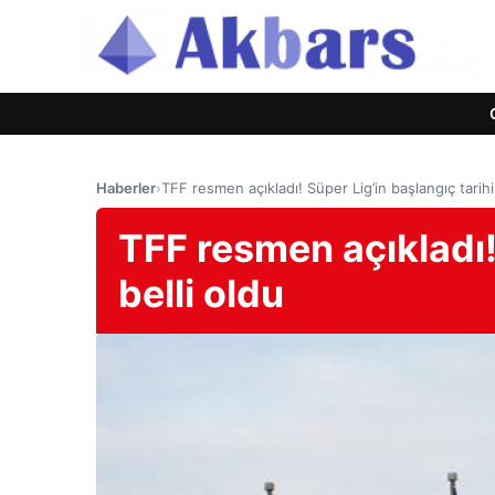
Haberler
›
TFF resmen açıkladı! Süper Lig’in başlangıç tarihi 
TFF resmen açıkladı! 
belli oldu