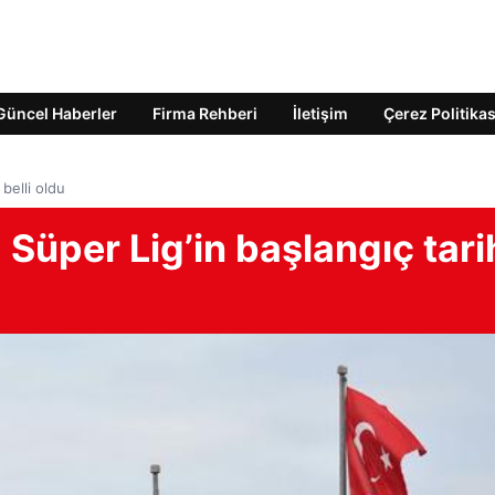
Güncel Haberler
Firma Rehberi
İletişim
Çerez Politikas
belli oldu
Süper Lig’in başlangıç tari