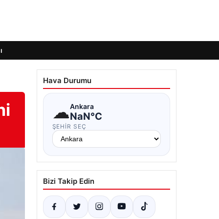
ı
Hava Durumu
hi
☁
Ankara
NaN°C
ŞEHIR SEÇ
Bizi Takip Edin