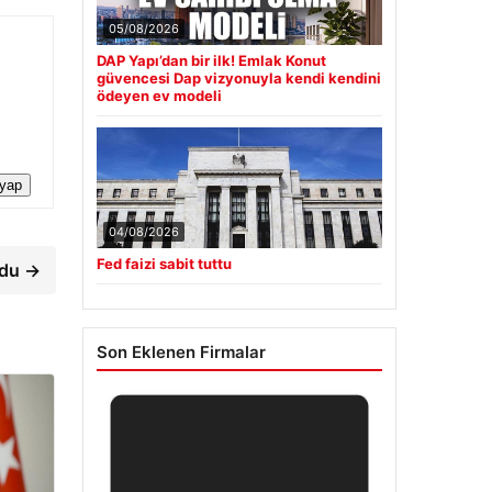
05/08/2026
DAP Yapı’dan bir ilk! Emlak Konut
güvencesi Dap vizyonuyla kendi kendini
ödeyen ev modeli
 yap
04/08/2026
Fed faizi sabit tuttu
rdu →
Son Eklenen Firmalar