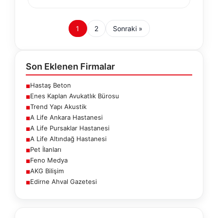
1
2
Sonraki »
Son Eklenen Firmalar
Hastaş Beton
■
Enes Kaplan Avukatlık Bürosu
■
Trend Yapı Akustik
■
A Life Ankara Hastanesi
■
A Life Pursaklar Hastanesi
■
A Life Altındağ Hastanesi
■
Pet İlanları
■
Feno Medya
■
AKG Bilişim
■
Edirne Ahval Gazetesi
■