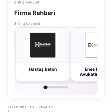
ÖNE ÇIKANLAR
Firma Rehberi
8 firma listelendi
n
Enes Kaplan
Trend Yapı Akus
Avukatlık Bürosu
KATEGORIYE AIT FIRMALAR