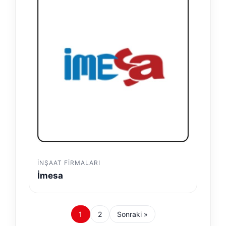
İNŞAAT FIRMALARI
İmesa
1
2
Sonraki »