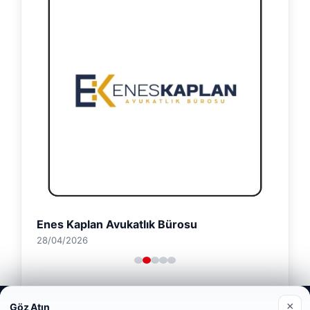
Enes Kaplan Avukatlık Bürosu
28/04/2026
Web sitemizi nasıl kullandığınızı daha iyi anlayabilmek,
×
Göz Atın