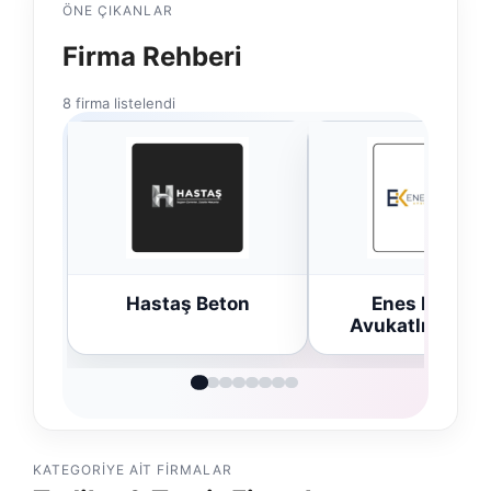
ÖNE ÇIKANLAR
Firma Rehberi
8 firma listelendi
n
Enes Kaplan
Trend Yapı Akus
Avukatlık Bürosu
KATEGORIYE AIT FIRMALAR