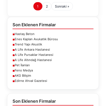
1
2
Sonraki »
Son Eklenen Firmalar
Hastaş Beton
■
Enes Kaplan Avukatlık Bürosu
■
Trend Yapı Akustik
■
A Life Ankara Hastanesi
■
A Life Pursaklar Hastanesi
■
A Life Altındağ Hastanesi
■
Pet İlanları
■
Feno Medya
■
AKG Bilişim
■
Edirne Ahval Gazetesi
■
Son Eklenen Firmalar